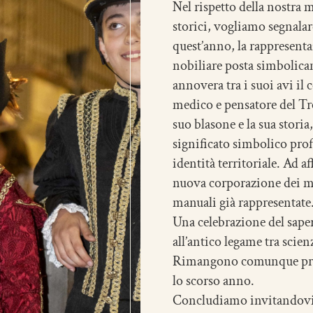
Nel rispetto della nostra
storici, vogliamo segnalare
quest’anno, la rappresenta
nobiliare posta simbolica
annovera tra i suoi avi il
medico e pensatore del Tre
suo blasone e la sua storia
significato simbolico pro
identità territoriale. Ad af
nuova corporazione dei medi
manuali già rappresentate
Una celebrazione del saper
all’antico legame tra scien
Rimangono comunque prese
lo scorso anno.
Concludiamo invitandovi a