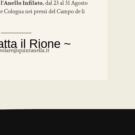
ll’Anello Infilato
, dal 23 al 31 Agosto
te Cologna nei pressi del Campo de li
tta il Rione ~
olare@quintanella.it