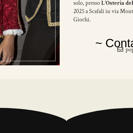
solo, presso
L’Osteria de
2025 a Scafali in via Mon
Giochi.
~ Conta
pop