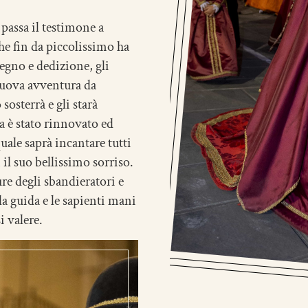
 passa il testimone a
 che fin da piccolissimo ha
pegno e dedizione, gli
 nuova avventura da
osterrà e gli starà
a è stato rinnovato ed
 quale saprà incantare tutti
 il suo bellissimo sorriso.
e degli sbandieratori e
la guida e le sapienti mani
i valere.