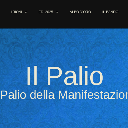
I RIONI
ED. 2025
ALBO D’ORO
IL BANDO
Il Palio
l Palio della Manifestazi