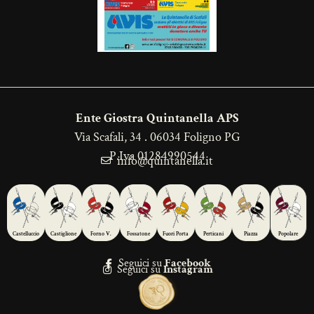
Ente Giostra Quintanella APS
Via Scafali, 34 . 06034 Foligno PG
P.Iva 01284990544
info@quintanella.it
Castelluccio
Castiglione
Forno V.
Fossatone
Fuori Porta
Perticani
Piazza
Popolare
Seguici su
Facebook
Seguici su
Instagram